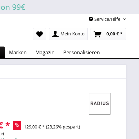
von 99€
Service/Hilfe
Mein Konto
0,00 € *
n
Marken
Magazin
Personalisieren
€ *
129,00 € *
(23,26% gespart)
(e)