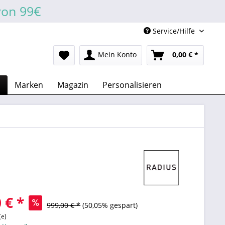
von 99€
Service/Hilfe
Mein Konto
0,00 € *
n
Marken
Magazin
Personalisieren
 € *
999,00 € *
(50,05% gespart)
(e)