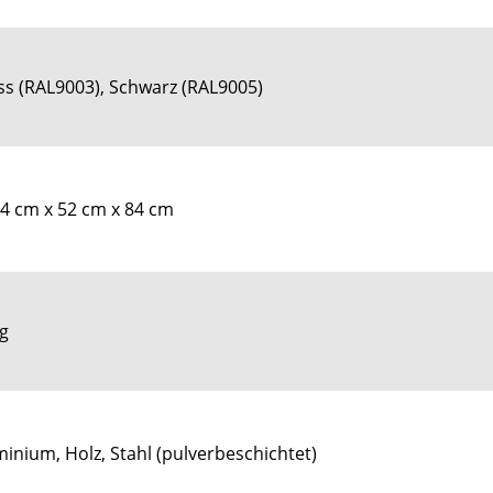
ss (RAL9003), Schwarz (RAL9005)
,4 cm x 52 cm x 84 cm
kg
inium, Holz, Stahl (pulverbeschichtet)