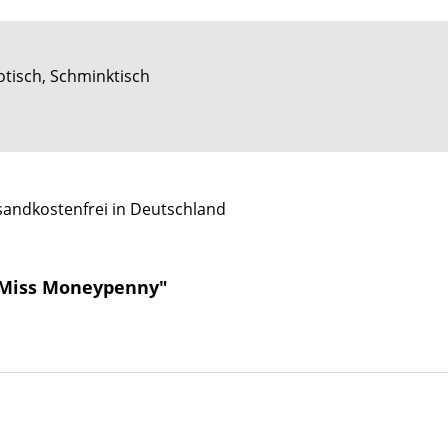
otisch, Schminktisch
sandkostenfrei in Deutschland
r Miss Moneypenny"