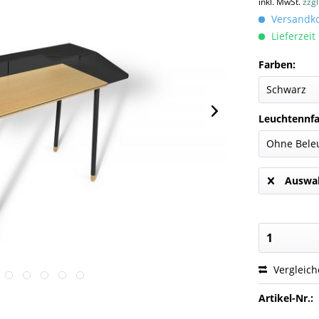
inkl. MwSt.
zzg
Versandkos
Lieferzeit
Farben:
Leuchtennfa
Auswah
Vergleic
Artikel-Nr.: