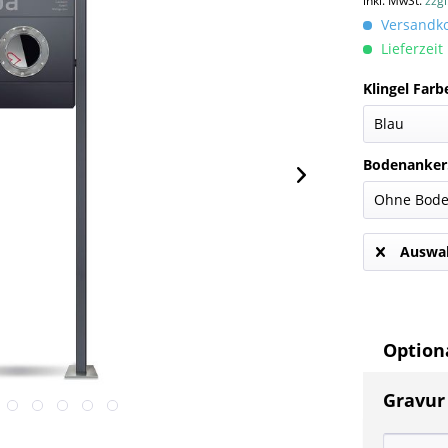
inkl. MwSt.
zzg
Versandkos
Lieferzeit
Klingel Farb
Bodenanker
Auswah
Optiona
Gravur