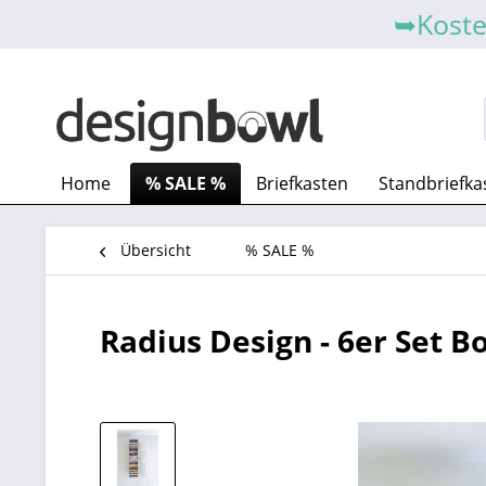
➥Koste
Home
% SALE %
Briefkasten
Standbriefka
Übersicht
% SALE %
Radius Design - 6er Set 