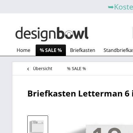
➥Koste
Home
% SALE %
Briefkasten
Standbriefka
Übersicht
% SALE %
Briefkasten Letterman 6 i