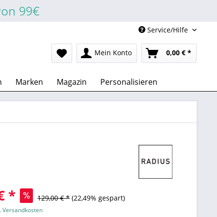
von 99€
Service/Hilfe
Mein Konto
0,00 € *
n
Marken
Magazin
Personalisieren
€ *
129,00 € *
(22,49% gespart)
l. Versandkosten