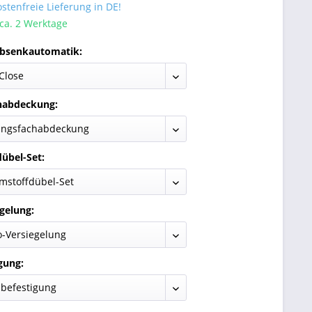
tenfreie Lieferung in DE!
 ca. 2 Werktage
Absenkautomatik:
habdeckung:
übel-Set:
gelung:
gung: