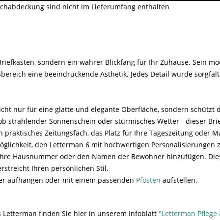
achabdeckung sind nicht im Lieferumfang enthalten
Briefkasten, sondern ein wahrer Blickfang für Ihr Zuhause. Sein mo
ereich eine beeindruckende Ästhetik. Jedes Detail wurde sorgfält
cht nur für eine glatte und elegante Oberfläche, sondern schützt 
ob strahlender Sonnenschein oder stürmisches Wetter - dieser Bri
 praktisches Zeitungsfach, das Platz für Ihre Tageszeitung oder M
öglichkeit, den Letterman 6 mit hochwertigen Personalisierungen z
 Ihre Hausnummer oder den Namen der Bewohner hinzufügen. Diese
streicht Ihren persönlichen Stil.
eder aufhängen oder mit einem passenden
Pfosten
aufstellen.
 Letterman finden Sie hier in unserem Infoblatt
"Letterman Pflege