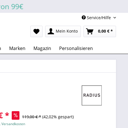
von 99€
Service/Hilfe
Mein Konto
0,00 € *
n
Marken
Magazin
Personalisieren
€ *
119,00 € *
(42,02% gespart)
l. Versandkosten