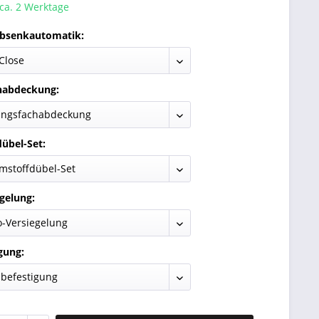
 ca. 2 Werktage
Absenkautomatik:
habdeckung:
übel-Set:
gelung:
gung: