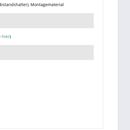
Abstandshalter), Montagematerial
e
hier
)