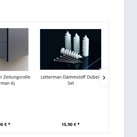
r Zeitungsrolle
Letterman Dämmstoff Dübel-
Soft-Close 
erman 6)
Set
(Let
90 € *
15,90 € *
8,