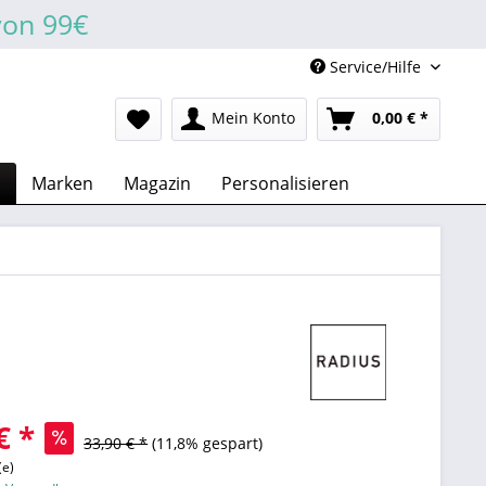
von 99€
Service/Hilfe
Mein Konto
0,00 € *
n
Marken
Magazin
Personalisieren
€ *
33,90 € *
(11,8% gespart)
(e)