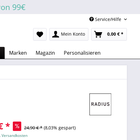
von 99€
Service/Hilfe
Mein Konto
0,00 € *
n
Marken
Magazin
Personalisieren
€ *
24,90 € *
(8,03% gespart)
l. Versandkosten