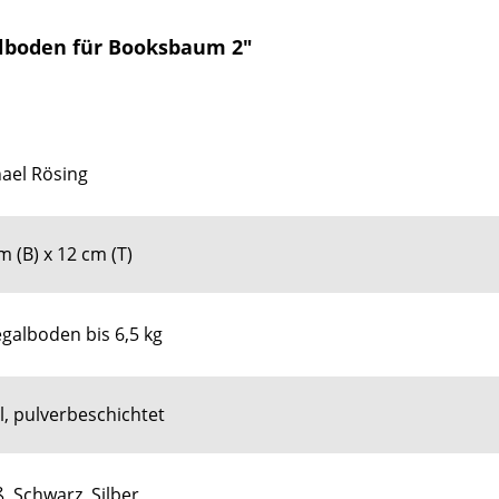
alboden für Booksbaum 2"
ael Rösing
m (B) x 12 cm (T)
egalboden bis 6,5 kg
l, pulverbeschichtet
, Schwarz, Silber