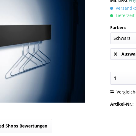
inkl. MwSt.
zzg
Versandkos
Lieferzeit
Farben:
Auswah
Vergleic
Artikel-Nr.:
ed Shops Bewertungen