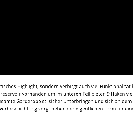
ptisches Highlight, sondern verbirgt auch viel Funktionalit
lreservoir vorhanden um im unteren Teil bieten 9 Haken vie
gesamte Garderobe stilsicher unterbringen und sich an dem
verbeschichtung sorgt neben der eigentlichen Form für ei