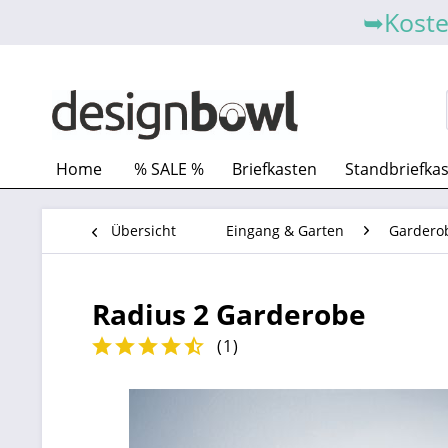
➥Koste
Home
% SALE %
Briefkasten
Standbriefka
Übersicht
Eingang & Garten
Gardero
Radius 2 Garderobe
(
1
)