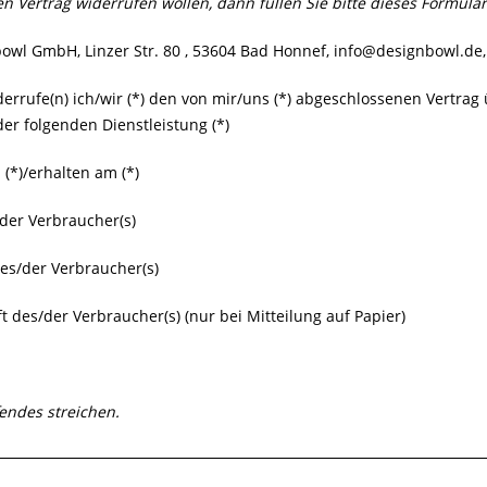
n Vertrag widerrufen wollen, dann füllen Sie bitte dieses Formula
owl GmbH, Linzer Str. 80 , 53604 Bad Honnef, info@designbowl.de
derrufe(n) ich/wir (*) den von mir/uns (*) abgeschlossenen Vertrag
er folgenden Dienstleistung (*)
 (*)/erhalten am (*)
der Verbraucher(s)
des/der Verbraucher(s)
ft des/der Verbraucher(s) (nur bei Mitteilung auf Papier)
fendes streichen.