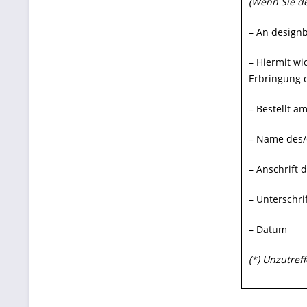
(Wenn Sie de
– An designb
– Hiermit wi
Erbringung d
– Bestellt am
– Name des/
– Anschrift 
– Unterschri
– Datum
(*) Unzutref