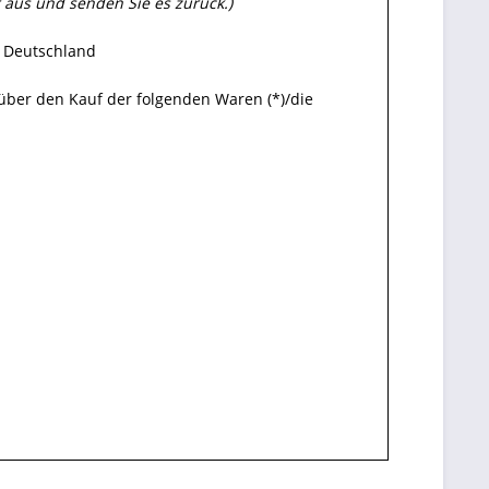
r aus und senden Sie es zurück.)
, Deutschland
 über den Kauf der folgenden Waren (*)/die