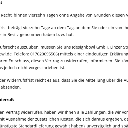
ht
 Recht, binnen vierzehn Tagen ohne Angabe von Gründen diesen V
rist beträgt vierzehn Tage ab dem Tag, an dem Sie oder ein von Ihn
re in Besitz genommen haben bzw. hat.
ufsrecht auszuüben, müssen Sie uns (designbowl GmbH, Linzer Str
l.de, Telefon: 017620695506) mittels einer eindeutigen Erklärung (
Ihren Entschluss, diesen Vertrag zu widerrufen, informieren. Sie 
s jedoch nicht vorgeschrieben ist.
er Widerrufsfrist reicht es aus, dass Sie die Mitteilung über die 
t absenden.
derrufs
en Vertrag widerrufen, haben wir Ihnen alle Zahlungen, die wir von
mit Ausnahme der zusätzlichen Kosten, die sich daraus ergeben, da
ünstigste Standardlieferung gewählt haben), unverzüglich und sp