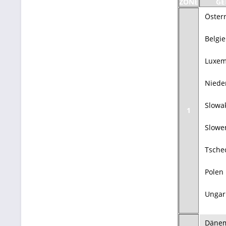
ZONE
GE
Öster
Belgi
Luxe
Niede
Slowa
1
Slowe
Tsche
Polen
Ungar
Däne