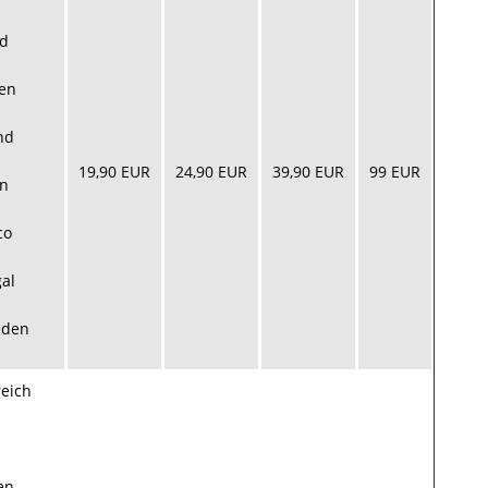
nd
ien
nd
19,90 EUR
24,90 EUR
39,90 EUR
99 EUR
en
co
al
eden
reich
en