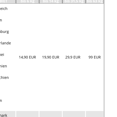
BIET
bis 6 kg
bis 14 kg
bis 31,5 kg
bis 63 kg
reich
en
mburg
rlande
kei
14,90 EUR
19,90 EUR
29,9 EUR
99 EUR
nien
chien
n
mark