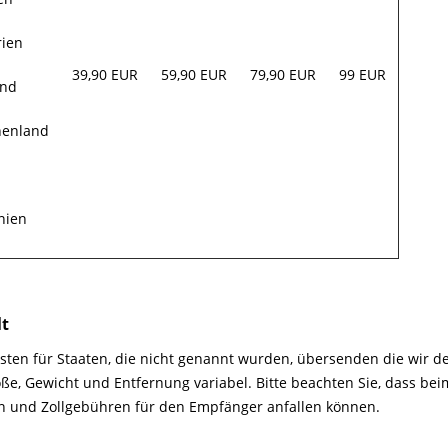
rien
39,90 EUR
59,90 EUR
79,90 EUR
99 EUR
and
henland
nien
lt
sten für Staaten, die nicht genannt wurden, übersenden die wir 
öße, Gewicht und Entfernung variabel. Bitte beachten Sie, dass be
n und Zollgebühren für den Empfänger anfallen können.