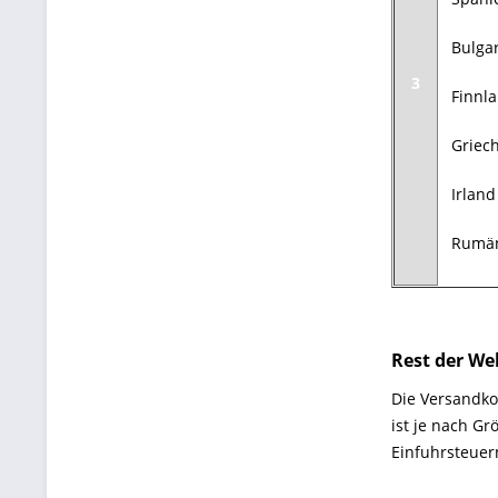
Bulga
3
Finnl
Griec
Irland
Rumä
Rest der We
Die Versandko
ist je nach Gr
Einfuhrsteuer