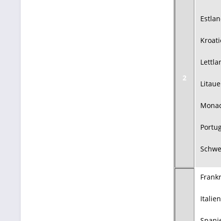
Estla
Kroat
Lettla
2
Litau
Mona
Portug
Schw
Frank
Italien
Spani