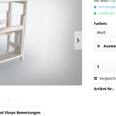
inkl. MwSt.
zzg
Versandkos
Lieferzeit
Farben:
Auswah
Vergleic
Artikel-Nr.:
ed Shops Bewertungen