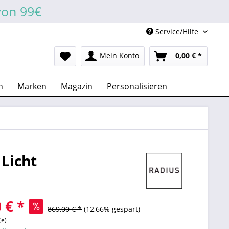
von 99€
Service/Hilfe
Mein Konto
0,00 € *
n
Marken
Magazin
Personalisieren
 Licht
 € *
869,00 € *
(12,66% gespart)
(e)