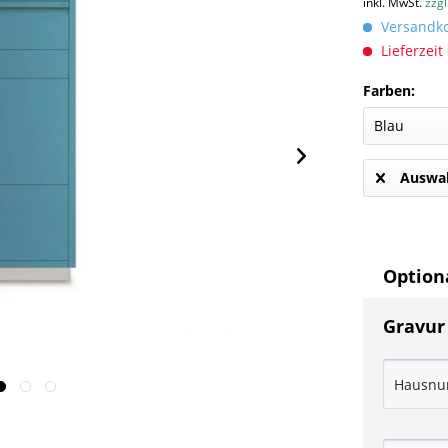
inkl. MwSt.
zzg
Versandkos
Lieferzeit
Farben:
Auswah
Optiona
Gravur