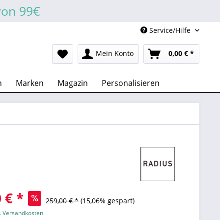
von 99€
Service/Hilfe
Mein Konto
0,00 € *
n
Marken
Magazin
Personalisieren
 € *
259,00 € *
(15,06% gespart)
l. Versandkosten