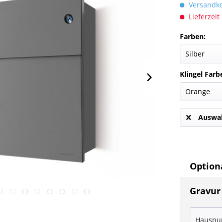
Versandkos
Lieferzeit
Farben:
Klingel Farb
Auswah
Optiona
Gravur