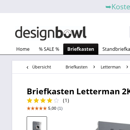
➥Koste
Home
% SALE %
Briefkasten
Standbriefk
Übersicht
Briefkasten
Letterman
Briefkasten Letterman 2K 
(
1
)