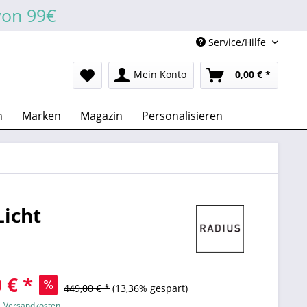
von 99€
Service/Hilfe
Mein Konto
0,00 € *
n
Marken
Magazin
Personalisieren
Licht
 € *
449,00 € *
(13,36% gespart)
l. Versandkosten