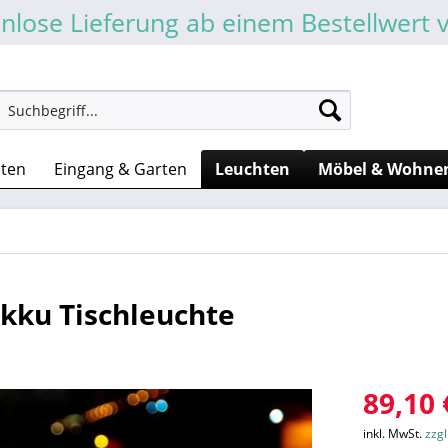
nlose Lieferung ab einem Bestellwert 
sten
Eingang & Garten
Leuchten
Möbel & Wohne
Akku Tischleuchte
89,10 
inkl. MwSt.
zzg