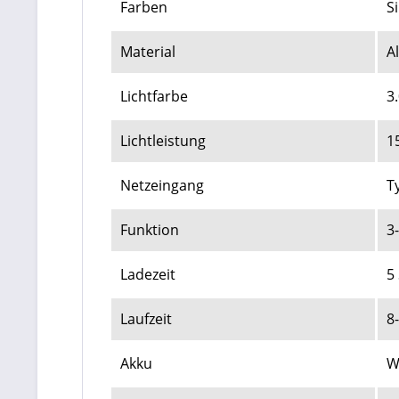
Farben
S
Material
A
Lichtfarbe
3
Lichtleistung
1
Netzeingang
T
Funktion
3
Ladezeit
5
Laufzeit
8
Akku
W