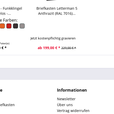
 - Funkklingel
Briefkasten Letterman 5
los -...
Anthrazit (RAL 7016)...
e Farben:
Jetzt kostenpflichtig gravieren
Paket(e)
 € *
ab 199,00 € *
229,00 € *
ce
Informationen
Newsletter
iefkasten
Über uns
Vertrag widerrufen