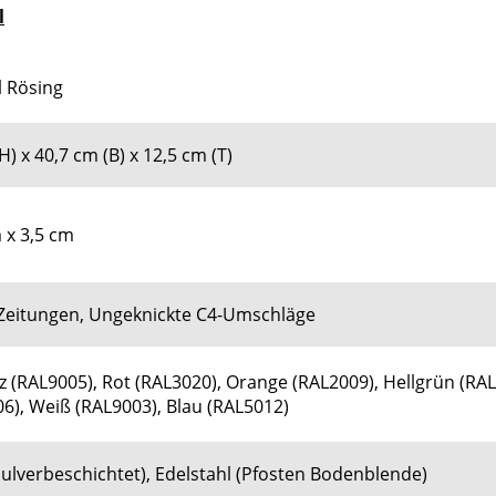
l
l Rösing
H) x 40,7 cm (B) x 12,5 cm (T)
 x 3,5 cm
 Zeitungen, Ungeknickte C4-Umschläge
 (RAL9005), Rot (RAL3020), Orange (RAL2009), Hellgrün (RAL
6), Weiß (RAL9003), Blau (RAL5012)
pulverbeschichtet), Edelstahl (Pfosten Bodenblende)