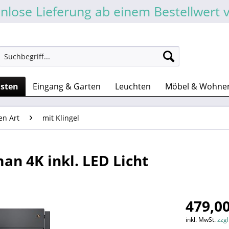
nlose Lieferung ab einem Bestellwert 
asten
Eingang & Garten
Leuchten
Möbel & Wohne
en Art
mit Klingel
an 4K inkl. LED Licht
479,00
inkl. MwSt.
zzg