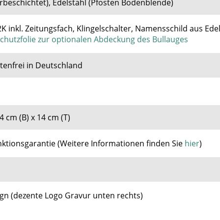
erbeschichtet), Edelstahl (Pfosten Bodenblende)
K inkl. Zeitungsfach, Klingelschalter, Namensschild aus Edel
schutzfolie zur optionalen Abdeckung des Bullauges
enfrei in Deutschland
4 cm (B) x 14 cm (T)
nktionsgarantie
(
Weitere Informationen finden Sie
hier
)
gn (dezente Logo Gravur unten rechts)