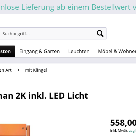
nlose Lieferung ab einem Bestellwert 
asten
Eingang & Garten
Leuchten
Möbel & Wohne
en Art
mit Klingel
an 2K inkl. LED Licht
558,00
inkl. MwSt.
zzg