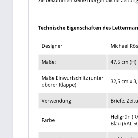
Sie bekommen keine morgendliche Zeitung?
Technische Eigenschaften des Letterman 2
Designer
Michael Rö
Maße:
47,5 cm (H) 
Maße Einwurfschlitz (unter
32,5 cm x 3
oberer Klappe)
Verwendung
Briefe, Zei
Hellgrün (R
Farbe
Blau (RAL 5