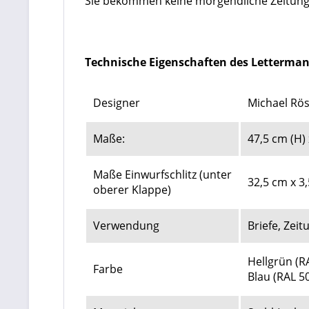
Sie bekommen keine morgendliche Zeitung?
Technische Eigenschaften des Letterman 2
Designer
Michael Rö
Maße:
47,5 cm (H) 
Maße Einwurfschlitz (unter
32,5 cm x 3
oberer Klappe)
Verwendung
Briefe, Zei
Hellgrün (R
Farbe
Blau (RAL 5