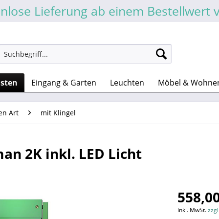
nlose Lieferung ab einem Bestellwert 
asten
Eingang & Garten
Leuchten
Möbel & Wohne
en Art
mit Klingel
an 2K inkl. LED Licht
558,00
inkl. MwSt.
zzg