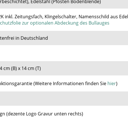
erbeschichtet), Edelstahl (Pfosten Bodenblende)
K inkl. Zeitungsfach, Klingelschalter, Namensschild aus Edel
schutzfolie zur optionalen Abdeckung des Bullauges
enfrei in Deutschland
4 cm (B) x 14 cm (T)
nktionsgarantie
(
Weitere Informationen finden Sie
hier
)
gn (dezente Logo Gravur unten rechts)