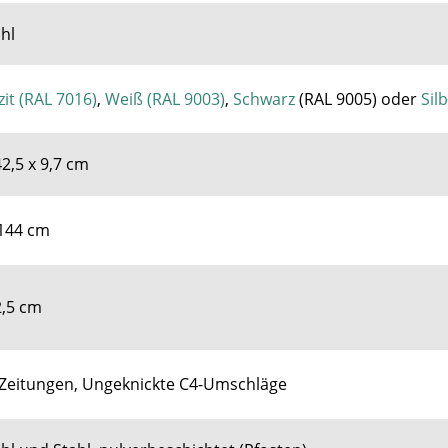
hl
it (RAL 7016)
,
Weiß (RAL 9003)
,
Schwarz
(RAL 9005) oder
Sil
42,5 x 9,7 cm
 144 cm
2,5 cm
, Zeitungen, Ungeknickte C4-Umschläge