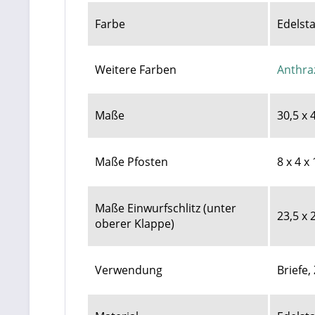
Farbe
Edelsta
Weitere Farben
Anthraz
Maße
30,5 x 
Maße Pfosten
8 x 4 x
Maße Einwurfschlitz (unter
23,5 x 
oberer Klappe)
Verwendung
Briefe