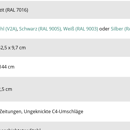
it (RAL 7016)
hl (V2A)
,
Schwarz (RAL 9005),
Weiß (RAL 9003)
oder
Silber (
42,5 x 9,7 cm
 144 cm
2,5 cm
, Zeitungen, Ungeknickte C4-Umschläge