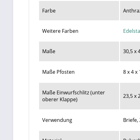
Farbe
Anthraz
Weitere Farben
Edelsta
Maße
30,5 x 
Maße Pfosten
8 x 4 x
Maße Einwurfschlitz (unter
23,5 x 
oberer Klappe)
Verwendung
Briefe