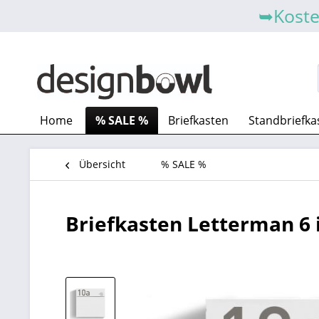
➥Koste
Home
% SALE %
Briefkasten
Standbriefka
Übersicht
% SALE %
Briefkasten Letterman 6 i