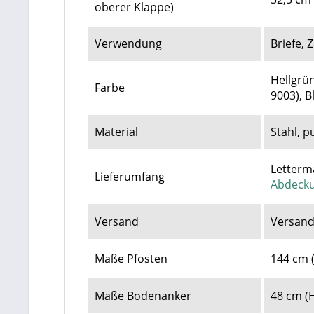
oberer Klappe)
Verwendung
Briefe,
Hellgrün
Farbe
9003), B
Material
Stahl, p
Letterma
Lieferumfang
Abdecku
Versand
Versand
Maße Pfosten
144 cm 
Maße Bodenanker
48 cm (H