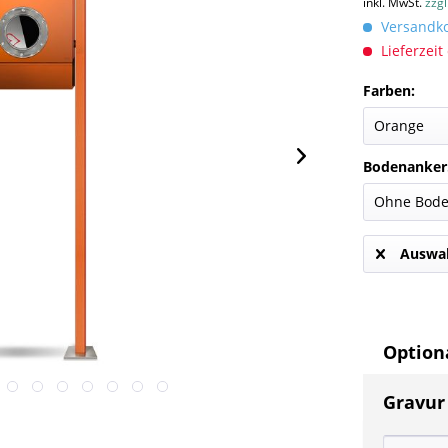
inkl. MwSt.
zzg
Versandkos
Lieferzeit
Farben:
Bodenanker
Auswah
Optiona
Gravur