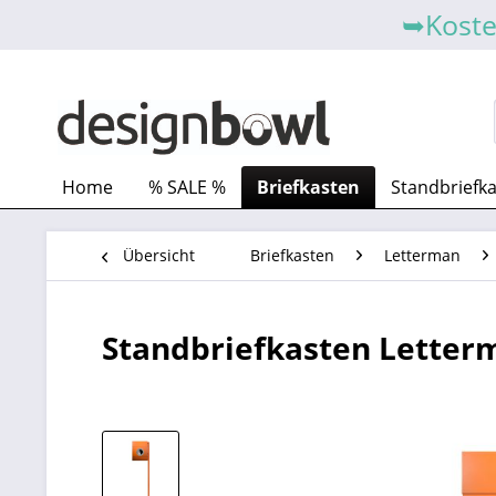
➥Koste
Home
% SALE %
Briefkasten
Standbriefk
Übersicht
Briefkasten
Letterman
Standbriefkasten Letterm