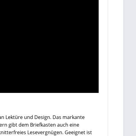
 an Lektüre und Design. Das markante
ern gibt dem Briefkasten auch eine
nitterfreies Lesevergnügen. Geeignet ist