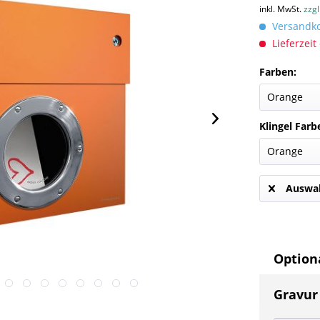
inkl. MwSt.
zzg
Versandkos
Lieferzeit
Farben:
Klingel Farb
Auswah
Optiona
Gravur