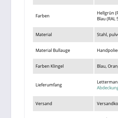
Hellgrün (
Farben
Blau (RAL 
Material
Stahl, pul
Material Bullauge
Handpolier
Farben Klingel
Blau, Oran
Letterman 
Lieferumfang
Abdeckung
Versand
Versandko