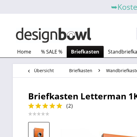
➥Koste
Home
% SALE %
Briefkasten
Standbriefk
Übersicht
Briefkasten
Wandbriefkast
Briefkasten Letterman 1K 
(
2
)