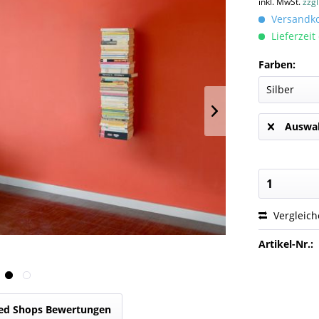
inkl. MwSt.
zzg
Versandkos
Lieferzeit
Farben:
Auswah
Vergleic
Artikel-Nr.:
ed Shops Bewertungen