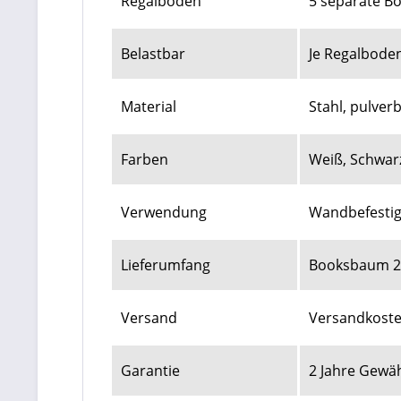
Regalböden
5 separate B
Belastbar
Je Regalboden
Material
Stahl, pulver
Farben
Weiß, Schwarz
Verwendung
Wandbefesti
Lieferumfang
Booksbaum 2 
Versand
Versandkoste
Garantie
2 Jahre Gewä