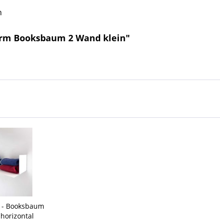
n
urm Booksbaum 2 Wand klein"
n - Booksbaum
horizontal