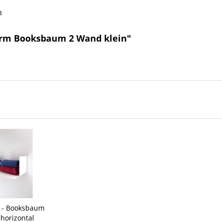
n
urm Booksbaum 2 Wand klein"
n - Booksbaum
horizontal