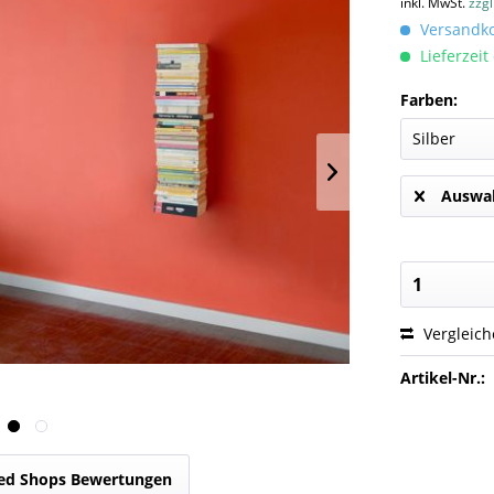
inkl. MwSt.
zzg
Versandkos
Lieferzeit
Farben:
Auswah
Vergleic
Artikel-Nr.:
ed Shops Bewertungen