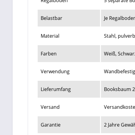
Regalböden
5 separate B
Belastbar
Je Regalboden
Material
Stahl, pulver
Farben
Weiß, Schwarz
Verwendung
Wandbefesti
Lieferumfang
Booksbaum 2 
Versand
Versandkoste
Garantie
2 Jahre Gewä