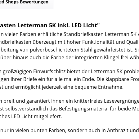
ed Shops Bewertungen
sten Letterman 5K inkl. LED Licht"
 in vielen Farben erhältliche Standbriefkasten Letterman 5K
tandbriefkasten überzeugt mit hoher Funktionalität und Qual
beitung von pulverbeschichtetem Stahl gewährleistet ist. S
er hinaus auch die Farbe der integrierten Klingel frei wäh
großzügigen Einwurfschlitz bietet der Letterman 5K probl
n Ihrer Briefe ein für alle mal ein Ende. Die klappbare Fr
ost und ermöglicht jederzeit eine bequeme Entnahme.
m breit und garantiert Ihnen ein knitterfreies Lesevergnüng
ist selbstverständlich das Befestigungsmaterial für beide 
hes LED Licht mitgeliefert.
nur in vielen bunten Farben, sondern auch in Anthrazit und 