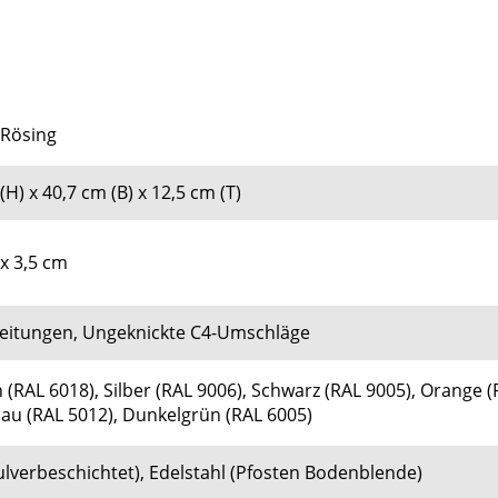
 Rösing
(H) x 40,7 cm (B) x 12,5 cm (T)
x 3,5 cm
 Zeitungen, Ungeknickte C4-Umschläge
 (
RAL 6018), Silber (
RAL 9006)
, Schwarz (
RAL 9005)
, Orange (
lau (
RAL 5012)
, Dunkelgrün (
RAL 6005)
ulverbeschichtet), Edelstahl (Pfosten Bodenblende)