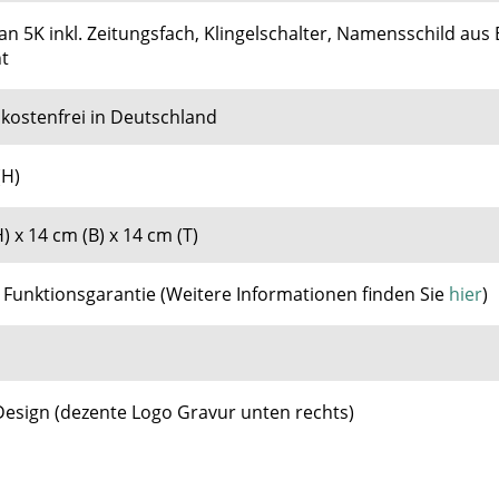
n 5K inkl. Zeitungsfach, Klingelschalter, Namensschild aus E
ht
kostenfrei in Deutschland
(H)
) x 14 cm (B) x 14 cm (T)
e Funktionsgarantie
(
Weitere Informationen finden Sie
hier
)
Design (dezente Logo Gravur unten rechts)