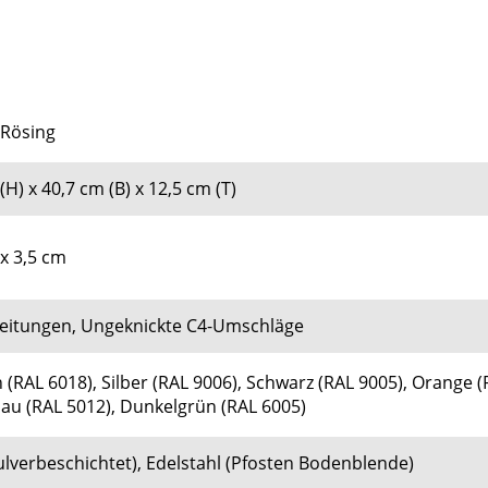
 Rösing
(H) x 40,7 cm (B) x 12,5 cm (T)
x 3,5 cm
 Zeitungen, Ungeknickte C4-Umschläge
 (
RAL 6018), Silber (
RAL 9006)
, Schwarz (
RAL 9005)
, Orange (
lau (
RAL 5012)
, Dunkelgrün (
RAL 6005)
ulverbeschichtet), Edelstahl (Pfosten Bodenblende)