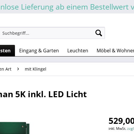
nlose Lieferung ab einem Bestellwert 
asten
Eingang & Garten
Leuchten
Möbel & Wohne
en Art
mit Klingel
an 5K inkl. LED Licht
529,00
inkl. MwSt.
zzg