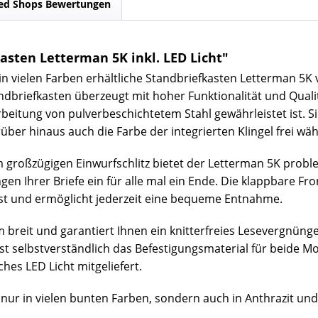
ed Shops Bewertungen
sten Letterman 5K inkl. LED Licht"
 in vielen Farben erhältliche Standbriefkasten Letterman 5K
tandbriefkasten überzeugt mit hoher Funktionalität und Qual
beitung von pulverbeschichtetem Stahl gewährleistet ist. S
er hinaus auch die Farbe der integrierten Klingel frei wäh
großzügigen Einwurfschlitz bietet der Letterman 5K probl
n Ihrer Briefe ein für alle mal ein Ende. Die klappbare Fr
ost und ermöglicht jederzeit eine bequeme Entnahme.
m breit und garantiert Ihnen ein knitterfreies Lesevergnüng
ist selbstverständlich das Befestigungsmaterial für beide 
hes LED Licht mitgeliefert.
nur in vielen bunten Farben, sondern auch in Anthrazit und 