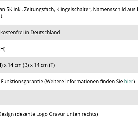
n 5K inkl. Zeitungsfach, Klingelschalter, Namensschild aus E
ht
kostenfrei in Deutschland
(H)
) x 14 cm (B) x 14 cm (T)
e Funktionsgarantie
(
Weitere Informationen finden Sie
hier
)
Design (dezente Logo Gravur unten rechts)