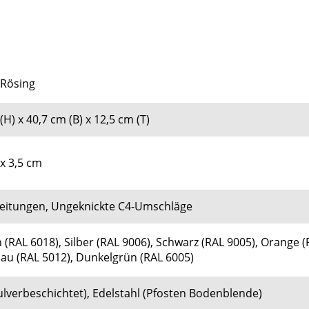
 Rösing
(H) x 40,7 cm (B) x 12,5 cm (T)
x 3,5 cm
 Zeitungen, Ungeknickte C4-Umschläge
 (
RAL 6018), Silber (
RAL 9006)
, Schwarz (
RAL 9005)
, Orange (
lau (
RAL 5012)
, Dunkelgrün (
RAL 6005)
ulverbeschichtet), Edelstahl (Pfosten Bodenblende)