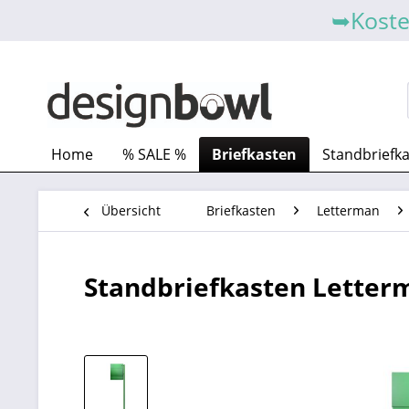
➥Koste
Home
% SALE %
Briefkasten
Standbriefk
Übersicht
Briefkasten
Letterman
Standbriefkasten Letterm