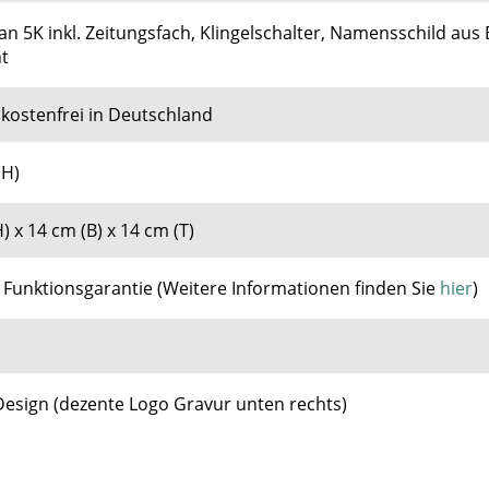
n 5K inkl. Zeitungsfach, Klingelschalter, Namensschild aus E
ht
kostenfrei in Deutschland
(H)
) x 14 cm (B) x 14 cm (T)
e Funktionsgarantie
(
Weitere Informationen finden Sie
hier
)
Design (dezente Logo Gravur unten rechts)