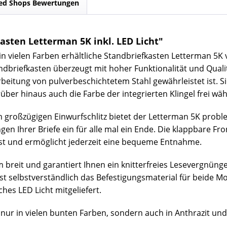
ed Shops Bewertungen
sten Letterman 5K inkl. LED Licht"
 in vielen Farben erhältliche Standbriefkasten Letterman 5K
tandbriefkasten überzeugt mit hoher Funktionalität und Qual
beitung von pulverbeschichtetem Stahl gewährleistet ist. S
er hinaus auch die Farbe der integrierten Klingel frei wäh
großzügigen Einwurfschlitz bietet der Letterman 5K probl
n Ihrer Briefe ein für alle mal ein Ende. Die klappbare Fr
ost und ermöglicht jederzeit eine bequeme Entnahme.
m breit und garantiert Ihnen ein knitterfreies Lesevergnüng
ist selbstverständlich das Befestigungsmaterial für beide 
hes LED Licht mitgeliefert.
nur in vielen bunten Farben, sondern auch in Anthrazit und 