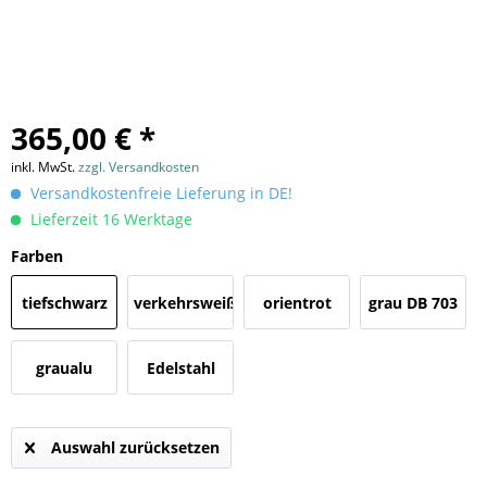
365,00 € *
inkl. MwSt.
zzgl. Versandkosten
Versandkostenfreie Lieferung in DE!
Lieferzeit 16 Werktage
Farben
tiefschwarz
verkehrsweiß
orientrot
grau DB 703
(RAL 9005)
(RAL 9016)
(RAL 3031)
graualu
Edelstahl
(RAL 9007)
V4A
Auswahl zurücksetzen