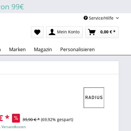
von 99€
Service/Hilfe
Mein Konto
0,00 € *
n
Marken
Magazin
Personalisieren
€ *
39,90 € *
(69,92% gespart)
l. Versandkosten