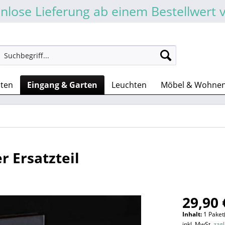
nlose Lieferung ab einem Bestellwert 
sten
Eingang & Garten
Leuchten
Möbel & Wohne
r Ersatzteil
29,90 
Inhalt:
1 Paket
inkl. MwSt.
zzg