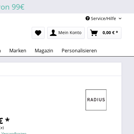
von 99€
Service/Hilfe
Mein Konto
0,00 € *
n
Marken
Magazin
Personalisieren
€ *
(e)
l. Versandkosten