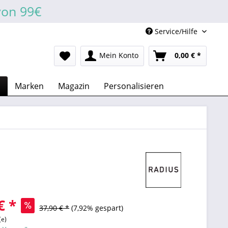
von 99€
Service/Hilfe
Mein Konto
0,00 € *
n
Marken
Magazin
Personalisieren
€ *
37,90 € *
(7,92% gespart)
(e)