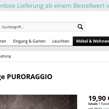
nlose Lieferung ab einem Bestellwert 
sten
Eingang & Garten
Leuchten
Möbel & Wohne
attung
age PURORAGGIO
19,90 
Inhalt:
1 Paket
inkl. MwSt.
zzg