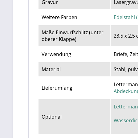
Gravur
Lasergravu
Weitere Farben
Edelstahl 
Maße Einwurfschlitz (unter
23,5 x 2,5
oberer Klappe)
Verwendung
Briefe, Z
Material
Stahl, pul
Letterman 
Lieferumfang
Abdeckung
Letterman
Optional
Wasserdic