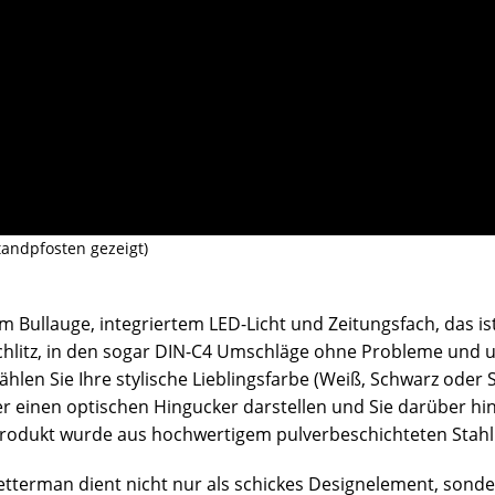
tandpfosten gezeigt)
 Bullauge, integriertem LED-Licht und Zeitungsfach, das is
hlitz, in den sogar DIN-C4 Umschläge ohne Probleme und un
ählen Sie Ihre stylische Lieblingsfarbe (Weiß, Schwarz oder 
r einen optischen Hingucker darstellen und Sie darüber hi
 Produkt wurde aus hochwertigem pulverbeschichteten Stahl 
etterman dient nicht nur als schickes Designelement, sonde