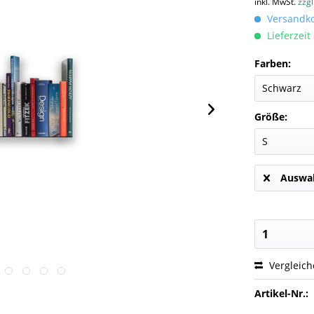
inkl. MwSt.
zzg
Versandkos
Lieferzeit
Farben:
Größe:
Auswah
Vergleic
Artikel-Nr.: