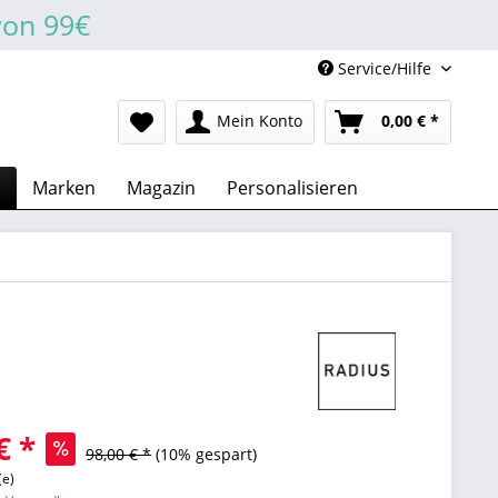
von 99€
Service/Hilfe
Mein Konto
0,00 € *
n
Marken
Magazin
Personalisieren
€ *
98,00 € *
(10% gespart)
(e)