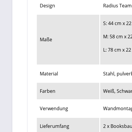
Design
Radius Team
S: 44 cm x 2
M: 58 cm x 2
Maße
L: 78 cm x 2
Material
Stahl, pulve
Farben
Weiß, Schwa
Verwendung
Wandmonta
Lieferumfang
2 x Booksbau