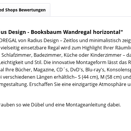
ed Shops Bewertungen
ius Design - Booksbaum Wandregal horizontal"
GAL von Radius Design – Zeitlos und minimalistisch zeig
ielseitig einsetzbare Regal wird zum Highlight Ihrer Räumli
mer, Schlafzimmer, Badezimmer, Küche oder Kinderzimmer
Leichtigkeit und Stil. Die innovative Montageform lässt das
eal Ihre Bücher, Magazine, CD´s, DvD's, Blu-ray's, Konsole
i verschiedenen Längen erhältlich– S (44 cm), M (58 cm) und 
mgestaltung. Erschaffen Sie eine einzigartige Atmosphäre un
auben so wie Dübel und eine Montageanleitung dabei.