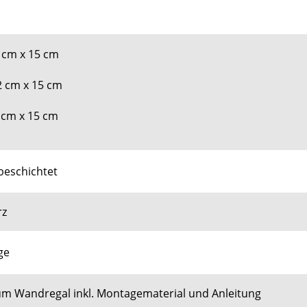
2 cm x 15 cm
2 cm x 15 cm
2 cm x 15 cm
rbeschichtet
rz
ge
m Wandregal inkl. Montagematerial und Anleitung