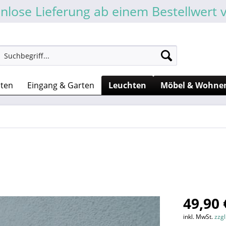
nlose Lieferung ab einem Bestellwert 
sten
Eingang & Garten
Leuchten
Möbel & Wohne
49,90 
inkl. MwSt.
zzg