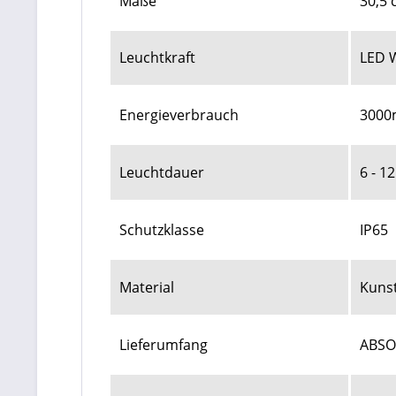
Maße
30,5 
Leuchtkraft
LED 
Energieverbrauch
3000m
Leuchtdauer
6 - 1
Schutzklasse
IP65
Material
Kunst
Lieferumfang
ABSOL