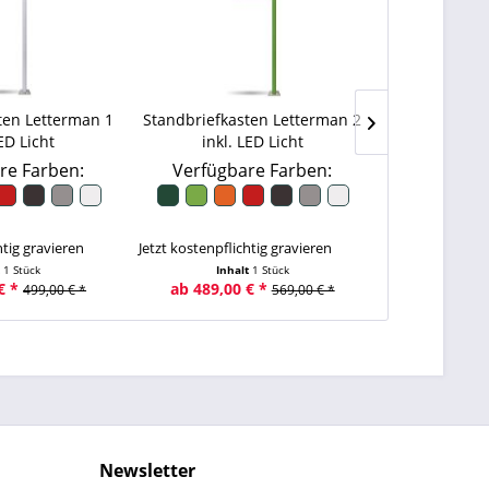
ten Letterman 1
Standbriefkasten Letterman 2
Briefkast
LED Licht
inkl. LED Licht
Anthrazit
re Farben:
Verfügbare Farben:
htig gravieren
Jetzt kostenpflichtig gravieren
Jetzt kostenpfli
t
1 Stück
Inhalt
1 Stück
€ *
ab 489,00 € *
ab 269,00
499,00 € *
569,00 € *
Newsletter