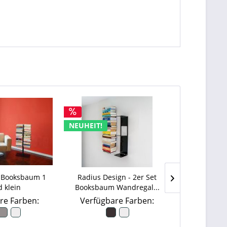
NEUHEIT!
NEUHEIT!
 Booksbaum 1
Radius Design - 2er Set
Radius Desi
d klein
Booksbaum Wandregal...
Wandrega
re Farben:
Verfügbare Farben:
Verfügb