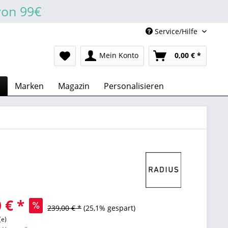
von 99€
Service/Hilfe
Mein Konto
0,00 € *
n
Marken
Magazin
Personalisieren
 € *
239,00 € *
(25,1% gespart)
(e)