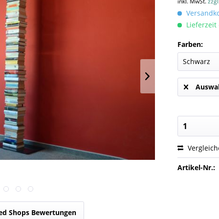
inkl. MwSt.
zzg
Versandkos
Lieferzeit
Farben:
Auswah
Vergleic
Artikel-Nr.:
ed Shops Bewertungen