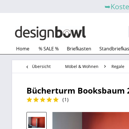
➥Koste
Home
% SALE %
Briefkasten
Standbriefka
Übersicht
Möbel & Wohnen
Regale
Bücherturm Booksbaum 2
(
1
)