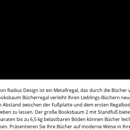
Radius Design ist ein Metallregal, das durch die Bücher ve
sbaum Bücherregal verleiht Ihren Lieblings-Büchern neue
en Abstand zwischen der Fußplatte und dem ersten Regalbo
ben zu lassen. Der große Booksbaum 2 mit Standfuß biete
separaten bis zu 6,5 kg belastbaren Böden können Bücher le
n. Präsentieren Sie Ihre Bücher auf moderne Weise in Ih