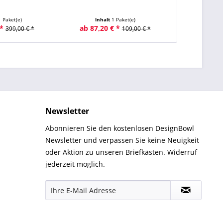
1 Paket(e)
Inhalt
1 Paket(e)
Inhal
*
ab 87,20 € *
ab 44,10
399,00 € *
109,00 € *
Newsletter
Abonnieren Sie den kostenlosen DesignBowl
Newsletter und verpassen Sie keine Neuigkeit
oder Aktion zu unseren Briefkästen. Widerruf
jederzeit möglich.