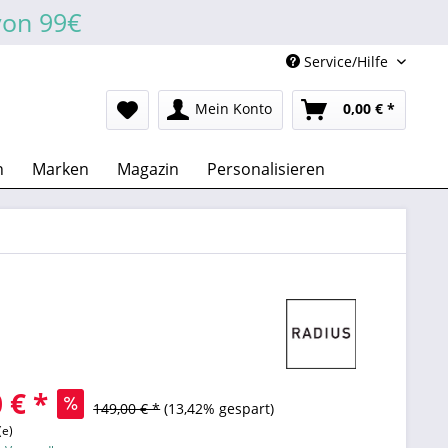
von 99€
Service/Hilfe
Mein Konto
0,00 € *
n
Marken
Magazin
Personalisieren
 € *
149,00 € *
(13,42% gespart)
(e)