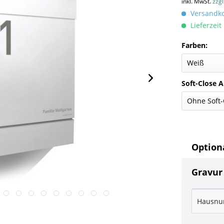
inkl. MwSt.
zzg
Versandkos
Lieferzeit
Farben:
Soft-Close 
Optiona
Gravur